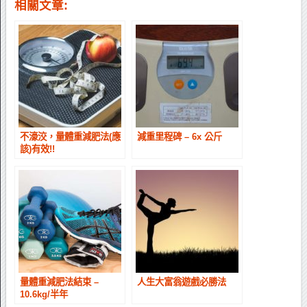
相關文章:
不濠洨，量體重減肥法(應
減重里程碑 – 6x 公斤
該)有效!!
量體重減肥法結束 –
人生大富翁遊戲必勝法
10.6kg/半年