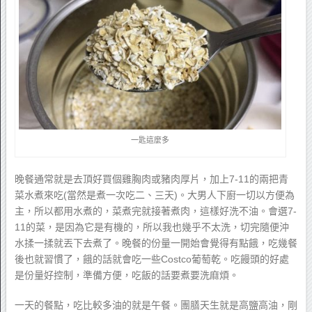
一匙這麼多
晚餐通常就是去頂好買個雞胸肉或豬肉厚片，加上7-11的兩把青
菜水煮來吃(當然是煮一次吃二、三天)。大男人下廚一切以方便為
主，所以都用水煮的，菜煮完就接著煮肉，這樣好洗不油。會選7-
11的菜，是因為它是有機的，所以我也幾乎不太洗，切完隨便沖
水揉一揉就丟下去煮了。晚餐的份量一開始會覺得有點餓，吃幾餐
後也就習慣了，餓的話就會吃一些Costco葡萄乾。吃饅頭的好處
是份量好控制，準備方便，吃飯的話要煮要洗麻煩。
一天的餐點，吃比較多油的就是午餐。團膳天生就是高鹽高油，剛