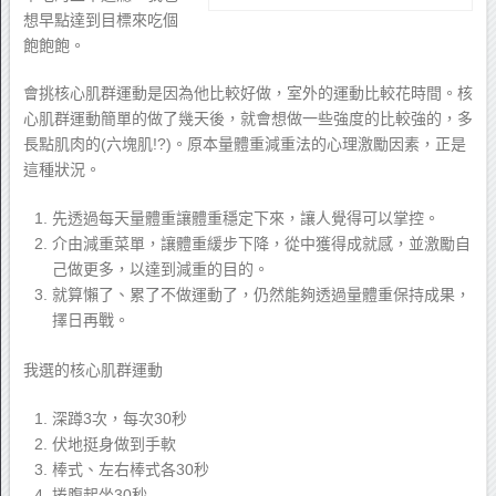
想早點達到目標來吃個
飽飽飽。
會挑核心肌群運動是因為他比較好做，室外的運動比較花時間。核
心肌群運動簡單的做了幾天後，就會想做一些強度的比較強的，多
長點肌肉的(六塊肌!?)。原本量體重減重法的心理激勵因素，正是
這種狀況。
先透過每天量體重讓體重穩定下來，讓人覺得可以掌控。
介由減重菜單，讓體重緩步下降，從中獲得成就感，並激勵自
己做更多，以達到減重的目的。
就算懶了、累了不做運動了，仍然能夠透過量體重保持成果，
擇日再戰。
我選的核心肌群運動
深蹲3次，每次30秒
伏地挺身做到手軟
棒式、左右棒式各30秒
捲腹起坐30秒