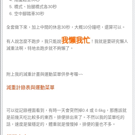
橋式、抬腿橋式各30秒
空中腳踏車30秒
全套做下來，加上中間的休息30秒，大概10分鐘吧，還算可以。
我懶我忙
有人說怎麼不跑步，我只能說
！我就是要研究懶人
減重法啊，特地去跑步就不夠懶了。
附上我的減重計畫與運動菜單供參考囉~~
減重計錄表與運動菜單
可以從記錄裡面看到，有時一天會突然掉0.4 或 0.6kg，那應該就
是前幾天吃比較多的東西，排便排出來了。不然以我的菜單吃的
話，速度是蠻穩定的，體重就是慢慢掉，排便的量也不多。