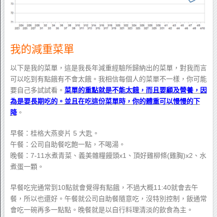
我的減重菜單
以下是我的菜單，這是我長年減重經驗所歸納出的菜單，對我而言
可以吃到有點餓有不會太餓。我相信每個人的菜單不一樣，你可能
要自己多試試看。
菜單的重點就是不能太餓，而且要顧及營養，因
為是要長期吃的。並且在吃這份菜單時，你的體重可以慢慢的下
降
。
早餐：桂格大燕麥片 5 大匙。
午餐：公司自助餐吃飽一點，不喝湯。
晚餐：7-11水煮青菜、義美雜糧饅頭x1、頂好雞柳條(雞胸)x2、水
煮蛋一顆。
早餐吃完通常到10點就會覺得有點餓，不過大概11:40就會去午
餐，所以也還好。午餐就公司自助餐隨意吃，沒特別控制，飯通常
會吃一碗再多一點點。晚餐就是以自行料理清淡的飲食為主。