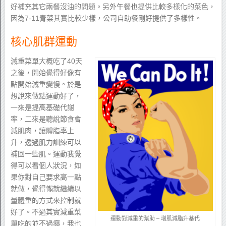
好補充其它兩餐沒油的問題。另外午餐也提供比較多樣化的菜色，
因為7-11青菜其實比較少樣，公司自助餐剛好提供了多樣性。
核心肌群運動
減重菜單大概吃了40天
之後，開始覺得好像有
點開始減重變慢。於是
想說來做點運動好了，
一來是提高基礎代謝
率，二來是聽說節食會
減肌肉，讓體脂率上
升，透過肌力訓練可以
補回一些肌。運動我覺
得可以看個人狀況，如
果你對自己要求高一點
就做，覺得懶就繼續以
量體重的方式來控制就
好了。不過其實減重菜
運動對減重的幫助 – 增肌減脂升基代
單吃的並不過癮，我也