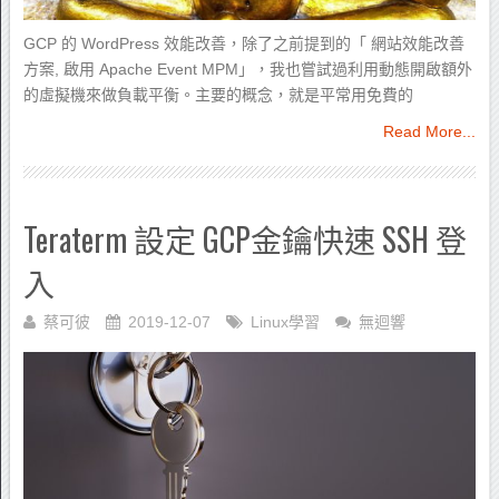
GCP 的 WordPress 效能改善，除了之前提到的「 網站效能改善
方案, 啟用 Apache Event MPM」，我也嘗試過利用動態開啟額外
的虛擬機來做負載平衡。主要的概念，就是平常用免費的
Read More...
Teraterm 設定 GCP金鑰快速 SSH 登
入
蔡可彼
2019-12-07
Linux學習
無迴響