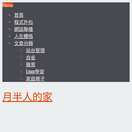
Menu
首頁
程式外包
網誌聯播
人生體悟
文章分類
站台管理
自省
雜賞
Linux學習
家庭親子
月半人的家