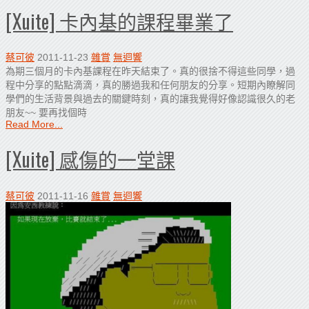
[Xuite] 卡內基的課程畢業了
蔡可彼
2011-11-23
雜賞
無迴響
為期三個月的卡內基課程在昨天結束了。真的很捨不得這些同學，過
程中分享的點點滴滴，真的勝過我和任何朋友的分享。短期內瞭解同
學們的生活背景與過去的關鍵時刻，真的讓我覺得好像認識很久的老
朋友~~ 要再找個時
Read More...
[Xuite] 感傷的一堂課
蔡可彼
2011-11-16
雜賞
無迴響