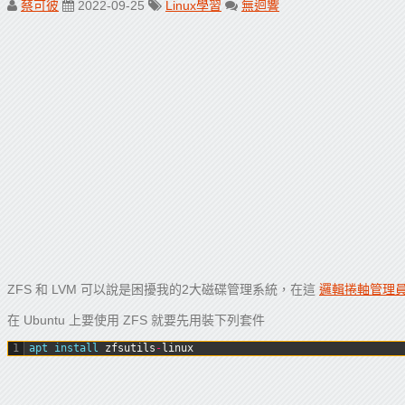
蔡可彼
2022-09-25
Linux學習
無迴響
ZFS 和 LVM 可以說是困擾我的2大磁碟管理系統，在這
邏輯捲軸管理員 
在 Ubuntu 上要使用 ZFS 就要先用裝下列套件
1
apt 
install 
zfsutils
-
linux