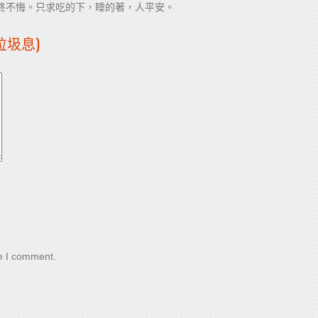
終不悔。只求吃的下，睡的著，人平安。
會垃圾息)
me I comment.