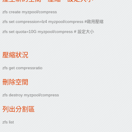
zfs create myzpool/compress
zfs set compression=lz4 myzpool/compress #啟用壓縮
zfs set quota=10G myzpool/compress # 設定大小
壓縮狀況
zfs get compressratio
刪除空間
zfs destroy myzpool/compress
列出分割區
zfs list