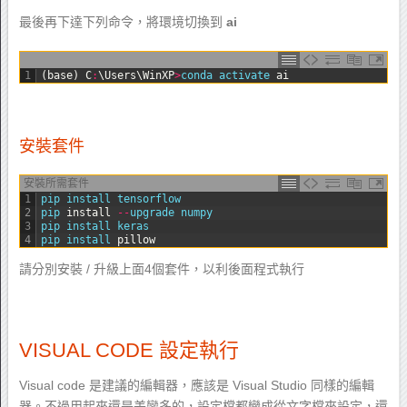
最後再下達下列命令，將環境切換到
ai
1
(
base
)
C
:
\
Users
\
WinXP
>
conda 
activate 
ai
安裝套件
安裝所需套件
1
pip 
install 
tensorflow
2
pip 
install
--
upgrade 
numpy
3
pip 
install 
keras
4
pip 
install 
pillow
請分別安裝 / 升級上面4個套件，以利後面程式執行
VISUAL CODE 設定執行
Visual code 是建議的編輯器，應該是 Visual Studio 同樣的編輯
器。不過用起來還是差蠻多的，設定檔都變成從文字檔來設定，還