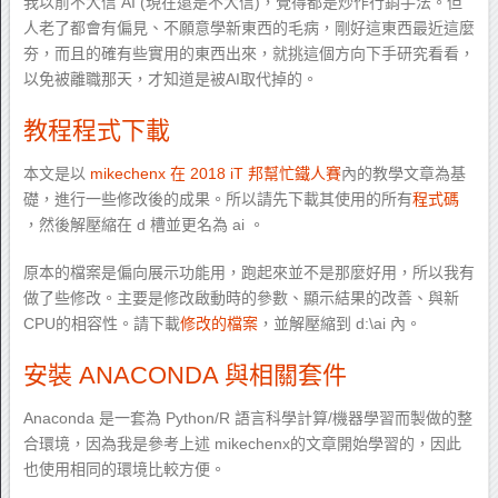
我以前不大信 AI (現在還是不大信)，覺得都是炒作行銷手法。但
人老了都會有偏見、不願意學新東西的毛病，剛好這東西最近這麼
夯，而且的確有些實用的東西出來，就挑這個方向下手研究看看，
以免被離職那天，才知道是被AI取代掉的。
教程程式下載
本文是以
mikechenx 在 2018 iT 邦幫忙鐵人賽
內的教學文章為基
礎，進行一些修改後的成果。所以請先下載其使用的所有
程式碼
，然後解壓縮在 d 槽並更名為 ai 。
原本的檔案是偏向展示功能用，跑起來並不是那麼好用，所以我有
做了些修改。主要是修改啟動時的參數、顯示結果的改善、與新
CPU的相容性。請下載
修改的檔案
，並解壓縮到 d:\ai 內。
安裝 ANACONDA 與相關套件
Anaconda 是一套為 Python/R 語言科學計算/機器學習而製做的整
合環境，因為我是參考上述 mikechenx的文章開始學習的，因此
也使用相同的環境比較方便。