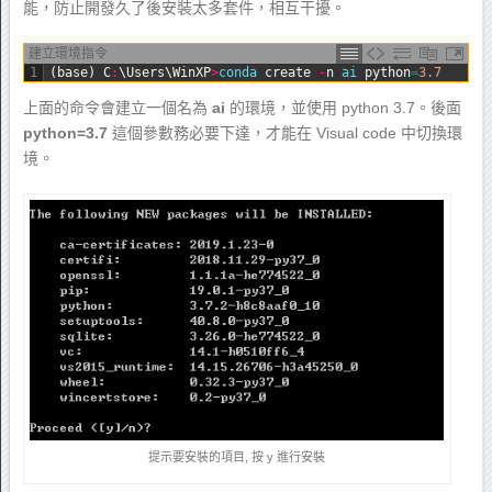
能，防止開發久了後安裝太多套件，相互干擾。
建立環境指令
1
(
base
)
C
:
\
Users
\
WinXP
>
conda 
create
-
n
ai 
python
=
3.7
上面的命令會建立一個名為
ai
的環境，並使用 python 3.7。後面
python=3.7
這個參數務必要下達，才能在 Visual code 中切換環
境。
提示要安裝的項目, 按 y 進行安裝