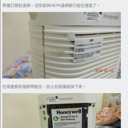
準備打開拆濾網。活性碳與HEPA濾網都已經在裡面了。
在兩邊都有個膠帶黏住，防止前面擋板掉下來。