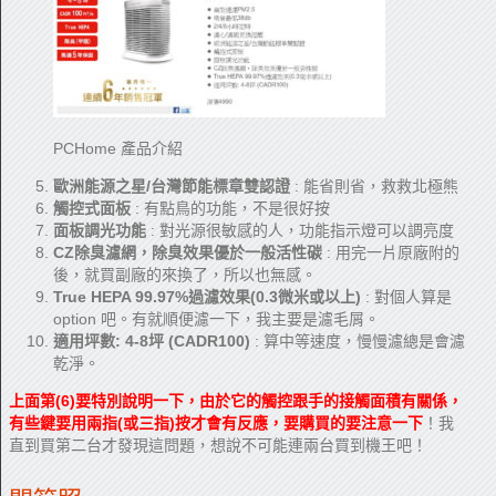
PCHome 產品介紹
歐洲能源之星/台灣節能標章雙認證
: 能省則省，救救北極熊
觸控式面板
: 有點鳥的功能，不是很好按
面板調光功能
: 對光源很敏感的人，功能指示燈可以調亮度
CZ除臭濾網，除臭效果優於一般活性碳
: 用完一片原廠附的
後，就買副廠的來換了，所以也無感。
True HEPA 99.97%過濾效果(0.3微米或以上)
: 對個人算是
option 吧。有就順便濾一下，我主要是濾毛屑。
適用坪數: 4-8坪 (CADR100)
: 算中等速度，慢慢濾總是會濾
乾淨。
上面第(6)要特別說明一下，由於它的觸控跟手的接觸面積有關係，
有些鍵要用兩指(或三指)按才會有反應，要購買的要注意一下
！我
直到買第二台才發現這問題，想說不可能連兩台買到機王吧！