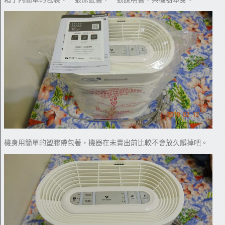
機身用簡單的塑膠帶包著，機器在未賣出前比較不會放久髒掉吧。