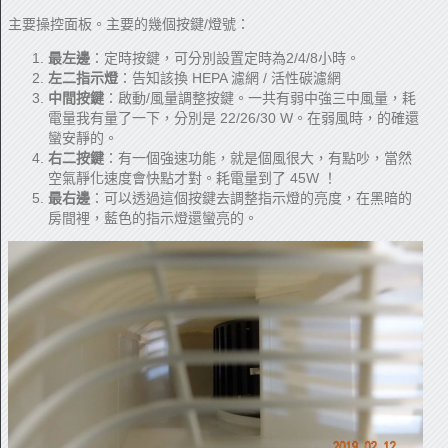
主要操控面板。主要的幾個按鍵/燈號：
最左邊
：定時按鍵，可分別設置定時為2/4/8小時。
左二指示燈
：告知該換 HEPA 濾網 / 活性碳濾網
中間按鍵
：啟動/風量調整按鍵。一共有弱中強三中風量，耗
電量我有量了一下，分別是 22/26/30 W。在弱風時，的確還
蠻安靜的。
右二按鍵
：有一個強速功能，就是個風很大，有點吵，當然
空氣靜化速度會快點才對。耗電量到了 45W ！
最右邊
：可以透過這個按鍵去調整指示燈的亮度，在黑暗的
房間裡，藍色的指示燈還蠻亮的。