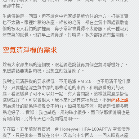
全都中標了。
生病傳染是一回事，但不論台中老家或是新竹住的地方，打掃其實
也不太勤。家裡堆積的灰塵、棉被的毛屑，都在空氣中四處飄散偷
偷的被吸入我們的肺裡面。鼻子常常會覺得不太舒服，就一種吸到
髒空氣的感覺，也許早上流鼻涕、打噴涕，多少都跟這有些關係。
空氣清淨機的需求
趁著大家都生病的這個梗，跟老婆遊說就再買個空氣清靜機好了，
果然講話要挑對時機，沒想立刻就答應了。
我對空氣清靜機的要求很低，不用過濾 PM 2.5，也不用清甲酫什麼
的，只要能過濾空氣中漂的那些毛毛的東西，和飛散看的到的灰
塵，看這樣鼻子可不可以好一點。有人會問說，這樣就電風扇掛個
濾網就好了，可以省很大。我本來也是有這種想法，不過
網路上說
因為設計的關係這樣風會不夠力。如果風扇不涼，那還是情願多吸
點毛好了… 實際上我也試過，風的確小很多，而且貼那個濾網也是
有點麻煩，另外冬天也不能開電扇啊~~~
早在四、五年前就有買過一台 Honeywell HPA-100APTW 空氣清淨
機了，只是後來一直放在台中，因為台中少回去，一回去睡覺灰塵