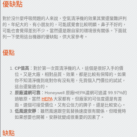
優缺點
對於沒什麼呼吸問題的人來說，空氣清淨機的效果其實還蠻難評判
的。年紀大的、有小朋友的，可能感覺會比較明顯。鼻子不好的，
可能也會覺得差別不少。當然還是跟自家的環境很有關係。下面就
列一下使用這台機器的優缺點，供大家參考。
優點
CP值高
：對於第一次買清淨機的人，這個是很好入手的價
位。又是大廠，相對品質、效果，都是比較有保障的。如果
你不知清淨機到底對你有沒有用，先買個入門價位的試試，
這台還蠻適合的。
原廠濾網可靠
：Honeywell 原廠HEPA濾網可過濾 99.97%的
過敏原。當然
HEPA
大家都有，但廠家的可信度還是有差
距。選個可接受價位，又有公信力的牌子，還是比較安心。
低風速安靜
：雖然風速跟空氣替換速度很有關係，但睡覺時
如果想要也開著，安靜就變成很重要的因素了。
缺點