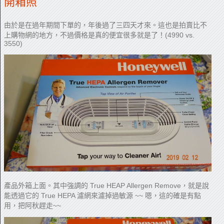
開箱照
由於是在過年期間下單的，年後過了三四天才來。這也是拍賣比不
上購物網的地方，不過價格是真的便宜很多就是了！(4990 vs.
3550)
產品外箱上面。其中強調的 True HEAP Allergen Remove，就是說
能透過它的 True HEPA 濾網來濾掉過敏源 ~~ 嗯，這的確是有點
用，把阿秋趕走~~