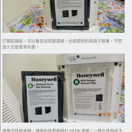
打開前擋板，可以看到活性碳濾網。也很周到的用袋子裝著，不然
放久也是會長灰塵。
拿開活性碳濾網，裡面則是更密緻的 HEPA 濾網！一樣也是用袋子