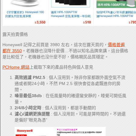
露天拍賣價格
Honeywell 記得之前買是 3980 左右，這次在露天買的，
價格普遍
都在 3550
。老機器也沒降什麼價…不過以知名品牌來講，這台價格
是比較低了，老機器也沒什麼不好，價格親民品質穩定。
PCHome 網站
上截取下來的產品特色與個人意見
高效過濾 PM2.5
: 個人沒用到。除非你家都跟外面空氣不流
通或者開24小時，不然 PM 2.5 很快會從各處飄進你的房
間。
噪音最低38db
: 在低風量時的確還蠻安靜的，睡覺可開低風
量。
2/4/8小時定時
: 個人沒用到，都是手動關的
濾心/濾網更換提醒
: 個人沒用到。可能是算時間的，不過還
是偏好”眼見為憑”