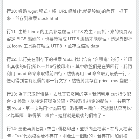
行10
: 透過 wget 程式，將 URL 網址(也就是股價)的內容，抓下
來，並存到檔案 stock.html
行11
: 由於 Linux 的工具都是處理 UTF8 為主，而抓下來的網頁內
容是 BIG5 編碼的，也要轉換成 UTF8 編碼才能處理。透過外部程
式 iconv 工具將其轉成 UTF8 ，並存成檔案 data
行12
: 此行先在剛存下的檔案 ‘data’ 找出含有 “台積電” 的行，並印
出其後的5行(所以一共6行被印出)。其中收盤價是在第四行，我們
利用 head 命令來取得前四行，然後再用 tail 命令取到最後一行，
便可得到含有股價的那一行文字，然後將其存在 price_raw 變數。
行13
: 為了只取得價格，去除其它沒用的字。我們利用 cut 指令配
合 -d 參數，以特定符號為分隔，然後取出指定的欄位。一共用了
兩次cut，第一次先用”<“為區隔，取得第三欄位。然後將結果再以”
>”為區隔，取得第二欄位。這樣就是最後的價格了。
行14
: 最後再將日期+空白+價格印出，並導向至檔案。在導入檔案
時，”>>”代表檔案若不存在，則產生一個新的，若存在則加到檔