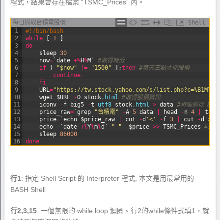
程式，結果會存在檔案 “TSMC_Prices” 內。
每日抓取台積電股價
Shell
1
#!/bin/bash
2
while
[
1
]
3
do
4
sleep
30
5
now
=
`
date
+
%
H
%
M
`
#取得時分
6
if
[
"$now"
!=
"1500"
]
;
then
#每天三點才抓股價
7
continue
8
fi
9
URL
=
"https://tw.stock.yahoo.com/s/list.php?c=%B1M%B7
10
wget
$URL
-
O
stock
.html
#取得股價資訊
11
iconv
-
f
big5
-
t
utf8 
stock
.html
>
data
#將編碼從 BIG
12
price_raw
=
`
grep
"台積電"
-
A
5
data
|
head
-
n
4
|
tail
13
price
=
`
echo
$price_raw
|
cut
-
d
'<'
-
f
3
|
cut
-
d
'>'
14
echo
`
date
+
%
Y
%
m
%
d
`
" "
$price
>>
TSMC
_
Prices
#連
15
sleep
86000
16
done
行1
: 指定 Shell Script 的 Interpreter 程式, 本文是用最常用的
BASH Shell
行2,3,15
: 一個無限的 while loop 迴圈。行2的while條件式填1，就