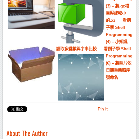
(3) – 將.gz檔
重壓成較小
的.xz
看例
子學 Shell
Programming
(4) – 小知識,
讀取多變數與字串比較
看例子學 Shell
Programming
(6) – 將照片依
日期重新照序
號命名
Pin It
About The Author