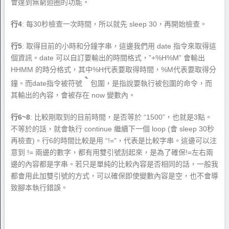
會達到無窮迴圈的功能。
行4
: 每30秒檢查一次時間，所以就先 sleep 30，再開始檢查。
行5
: 取得目前的小時和分鐘字串，這邊我們用 date 指令來取得這
個資訊。date 可以自訂要輸出的時間格式，”+%H%M” 會輸出
HHMM 的時分格式，其中%H代表要取得時間，%M代表要取得分
`
鐘。而date指令被符號
包圍，是指說要執行被包圍的命令，而
其輸出的內容，會被存在 now 變數內。
行6~8
: 比較剛取到的目前時間，是否等於 “1500”，也就是3點。
不等於的話，就會執行 continue 繼續下一個 loop (會 sleep 30秒
再檢查)。行6的時間比較是用 “!=”，代表是比較字串。這邊可以注
意到 != 兩邊的數字，都有用雙引號刮起來，是為了確保!=左右兩
邊的內容都是字串。若只是單純的比較內容是否相同的話，一般我
都會用此加雙引號的方式，可以確保即使變數內容是空，也不會導
致腳本執行錯誤。