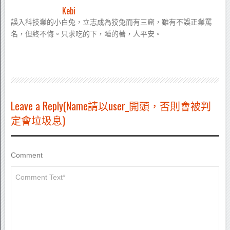
Kebi
誤入科技業的小白兔，立志成為狡兔而有三窟，雖有不誤正業罵
名，但終不悔。只求吃的下，睡的著，人平安。
Leave a Reply(Name請以user_開頭，否則會被判
定會垃圾息)
Comment