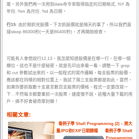
尾。另外我們再一次用到date命令來取得指定的日期格式, %Y 為
年份, %m 為月份, %d 為日期。
行15
: 由於剛抓完股價，下次抓股價就是隔天的事了，所以我們直
接sleep 86000秒(一天是86400秒)，才再開始檢查。
可能有人會想說行12,13，我怎麼知道股價是在哪一行，在哪一個
欄位。這也不是什麼秘密，就是先印出來看一看，調整一下 grep
和 cut 參數試出來的。以一般程式的寫作邏輯，每支股票的股價，
應該都在同樣的相對位置上，我試了兩三支股票都是如此。當然，
如果你要抓取數十支甚至數百支股票的價格，程式一定要改寫一
下…不然每次都要重抓一次股票，速度慢不說，這種大量下載的用
戶，搞不好會被奇摩封鎖！
相關文章:
看例子學 Shell Programming (2) – 將大
量JPG依EXIF日期歸檔
看例子學 Shell
Programming